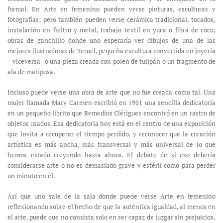
formal. En Arte en femenino pueden verse pinturas, esculturas y
fotografías; pero también pueden verse cerámica tradicional, tocados,
instalación en fieltro y metal, trabajo textil en yuca o fibra de coco,
obras de ganchillo donde uno esperaría ver dibujos de una de las
mejores ilustradoras de Teruel, pequeña escultura convertida en joyería
– viceversa- o una pieza creada con polen de tulipán o un fragmento de
ala de mariposa.
Incluso puede verse una obra de arte que no fue creada como tal. Una
mujer llamada Mary Carmen escribió en 1951 una sencilla dedicatoria
en un pequeño librito que Remedios Clérigues encontró en un rastro de
objetos usados. Esa dedicatoria hoy está en el centro de una exposición
que invita a recuperar el tiempo perdido, y reconocer que la creación
artística es más ancha, más transversal y más universal de lo que
hemos estado creyendo hasta ahora. El debate de si eso debería
considerarse arte o no es demasiado grave y estéril como para perder
un minuto en él.
Así que uno sale de la sala donde puede verse Arte en femenino
reflexionando sobre el hecho de que la auténtica igualdad, al menos en
el arte, puede que no consista solo en ser capaz de juzgar sin prejuicios,