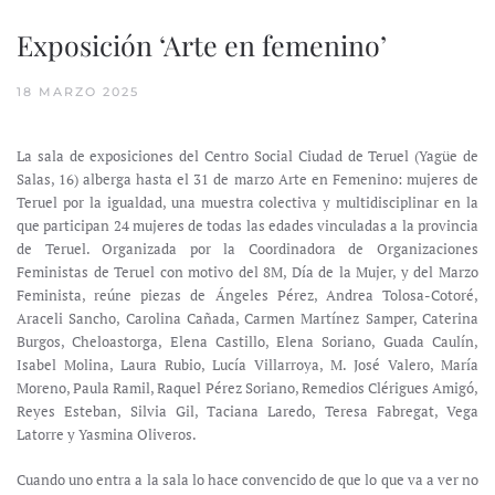
Exposición ‘Arte en femenino’
18 MARZO 2025
La sala de exposiciones del Centro Social Ciudad de Teruel (Yagüe de
Salas, 16) alberga hasta el 31 de marzo Arte en Femenino: mujeres de
Teruel por la igualdad, una muestra colectiva y multidisciplinar en la
que participan 24 mujeres de todas las edades vinculadas a la provincia
de Teruel. Organizada por la Coordinadora de Organizaciones
Feministas de Teruel con motivo del 8M, Día de la Mujer, y del Marzo
Feminista, reúne piezas de Ángeles Pérez, Andrea Tolosa-Cotoré,
Araceli Sancho, Carolina Cañada, Carmen Martínez Samper, Caterina
Burgos, Cheloastorga, Elena Castillo, Elena Soriano, Guada Caulín,
Isabel Molina, Laura Rubio, Lucía Villarroya, M. José Valero, María
Moreno, Paula Ramil, Raquel Pérez Soriano, Remedios Clérigues Amigó,
Reyes Esteban, Silvia Gil, Taciana Laredo, Teresa Fabregat, Vega
Latorre y Yasmina Oliveros.
Cuando uno entra a la sala lo hace convencido de que lo que va a ver no