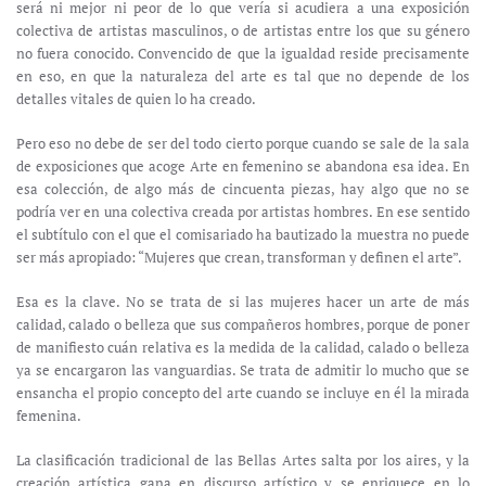
será ni mejor ni peor de lo que vería si acudiera a una exposición
colectiva de artistas masculinos, o de artistas entre los que su género
no fuera conocido. Convencido de que la igualdad reside precisamente
en eso, en que la naturaleza del arte es tal que no depende de los
detalles vitales de quien lo ha creado.
Pero eso no debe de ser del todo cierto porque cuando se sale de la sala
de exposiciones que acoge Arte en femenino se abandona esa idea. En
esa colección, de algo más de cincuenta piezas, hay algo que no se
podría ver en una colectiva creada por artistas hombres. En ese sentido
el subtítulo con el que el comisariado ha bautizado la muestra no puede
ser más apropiado: “Mujeres que crean, transforman y definen el arte”.
Esa es la clave. No se trata de si las mujeres hacer un arte de más
calidad, calado o belleza que sus compañeros hombres, porque de poner
de manifiesto cuán relativa es la medida de la calidad, calado o belleza
ya se encargaron las vanguardias. Se trata de admitir lo mucho que se
ensancha el propio concepto del arte cuando se incluye en él la mirada
femenina.
La clasificación tradicional de las Bellas Artes salta por los aires, y la
creación artística gana en discurso artístico y se enriquece en lo