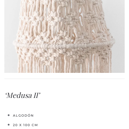
‘Medusa II’
ALGODÓN
20 X 100 CM